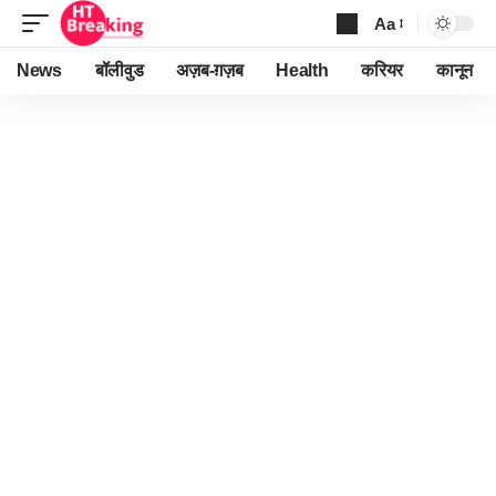
Aa
Font
Resizer
News
बॉलीवुड
अज़ब-ग़ज़ब
Health
करियर
कानून