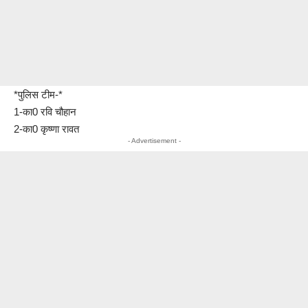
*पुलिस टीम-*
1-का0 रवि चौहान
2-का0 कृष्णा रावत
- Advertisement -