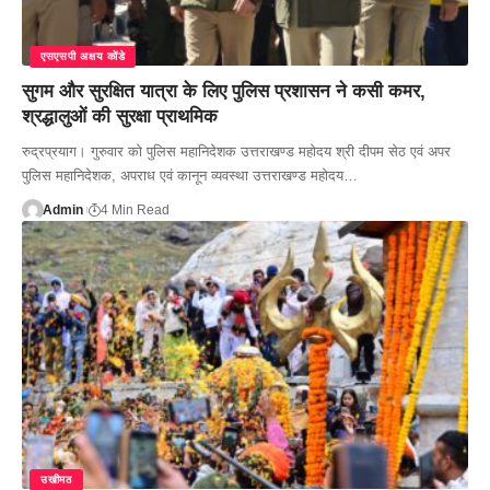
एसएसपी अक्षय कोंडे
सुगम और सुरक्षित यात्रा के लिए पुलिस प्रशासन ने कसी कमर,
श्रद्धालुओं की सुरक्षा प्राथमिक
रुद्रप्रयाग। गुरुवार को पुलिस महानिदेशक उत्तराखण्ड महोदय श्री दीपम सेठ एवं अपर
पुलिस महानिदेशक, अपराध एवं कानून व्यवस्था उत्तराखण्ड महोदय…
Admin
4 Min Read
उखीमठ