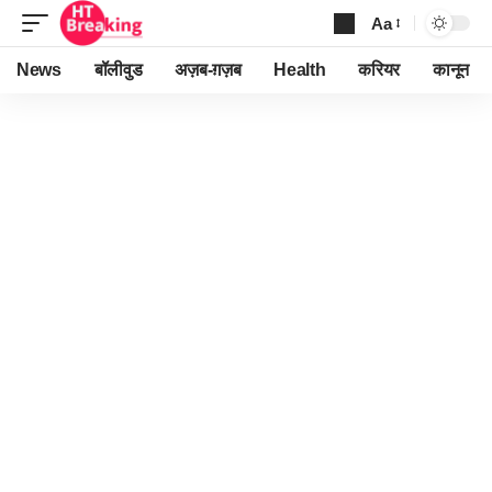
Aa
Font
Resizer
News
बॉलीवुड
अज़ब-ग़ज़ब
Health
करियर
कानून