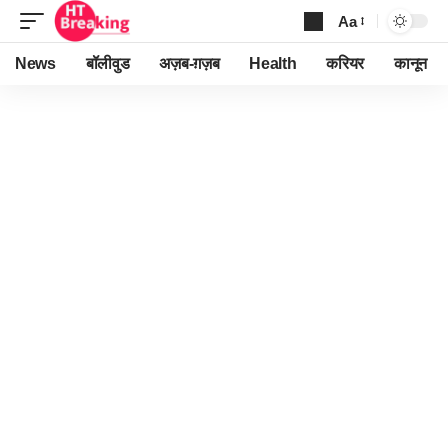
Aa
Font
Resizer
News
बॉलीवुड
अज़ब-ग़ज़ब
Health
करियर
कानून