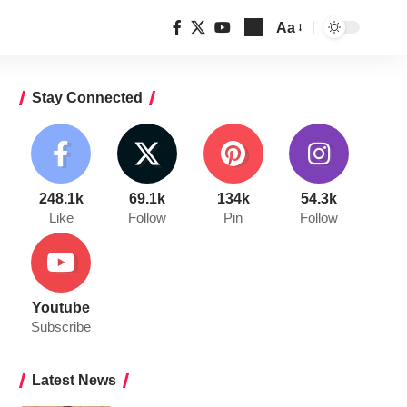
Aa
Font
Resizer
Stay Connected
248.1k
69.1k
134k
54.3k
Like
Follow
Pin
Follow
Youtube
Subscribe
Latest News