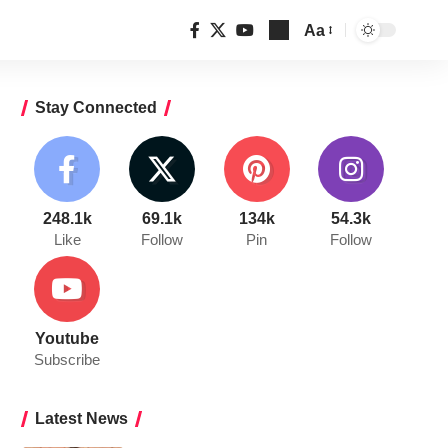
Aa
Font
Resizer
Stay Connected
248.1k
69.1k
134k
54.3k
Like
Follow
Pin
Follow
Youtube
Subscribe
Latest News