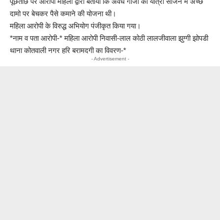
पूछताछ पर आरोपी महिला द्वारा बताया कि अवैध गांजा को यात्रा सीजन में अच्छे
दामो पर बेचकर पैसे कमाने की योजना थी।
महिला आरोपी के विरुद्ध अभियोग पंजीकृत किया गया।
*नाम व पता आरोपी-* महिला आरोपी निवासी-लाल कोठी लालजीवाला झुग्गी झोपडी
थाना कोतवाली नगर हरि बरामदगी का विवरण-*
- Advertisement -