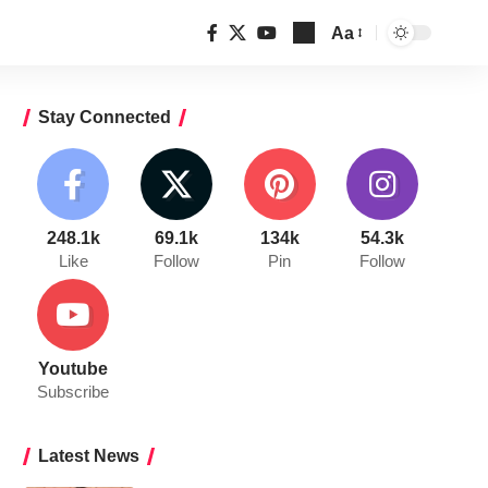
Aa
Font
Resizer
Stay Connected
248.1k
69.1k
134k
54.3k
Like
Follow
Pin
Follow
Youtube
Subscribe
Latest News