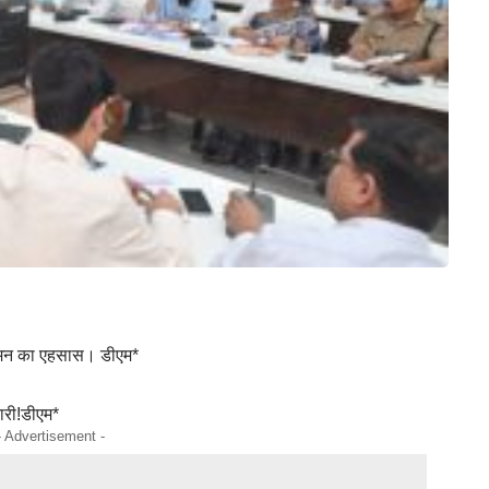
 आगमन का एहसास। डीएम*
ारी!डीएम*
- Advertisement -