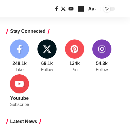
Aa
Font
Resizer
Stay Connected
248.1k
69.1k
134k
54.3k
Like
Follow
Pin
Follow
Youtube
Subscribe
Latest News