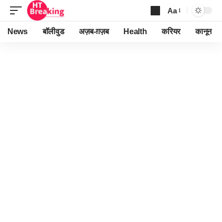
Aa
Font
Resizer
News
बॉलीवुड
अज़ब-ग़ज़ब
Health
करियर
कानून