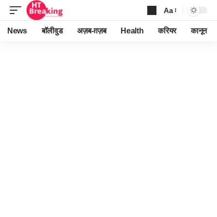
Aa
Font
Resizer
News
बॉलीवुड
अज़ब-ग़ज़ब
Health
करियर
कानून