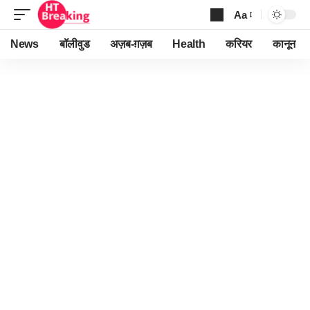
Aa
Font
Resizer
News
बॉलीवुड
अज़ब-ग़ज़ब
Health
करियर
कानून