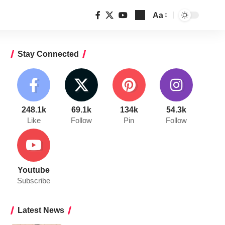
Aa
Font
Resizer
Stay Connected
248.1k
69.1k
134k
54.3k
Like
Follow
Pin
Follow
Youtube
Subscribe
Latest News