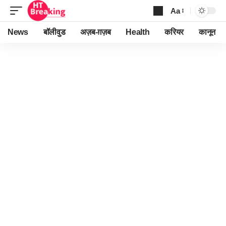
Aa
Font
Resizer
News
बॉलीवुड
अज़ब-ग़ज़ब
Health
करियर
कानून