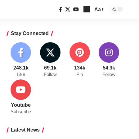
Aa
Font
Resizer
Stay Connected
248.1k
69.1k
134k
54.3k
Like
Follow
Pin
Follow
Youtube
Subscribe
Latest News