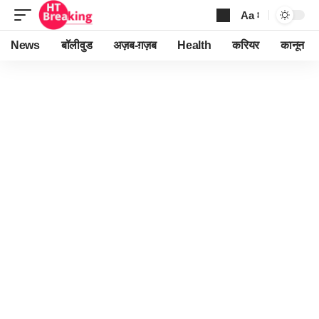
Aa
Font
Resizer
News
बॉलीवुड
अज़ब-ग़ज़ब
Health
करियर
कानून