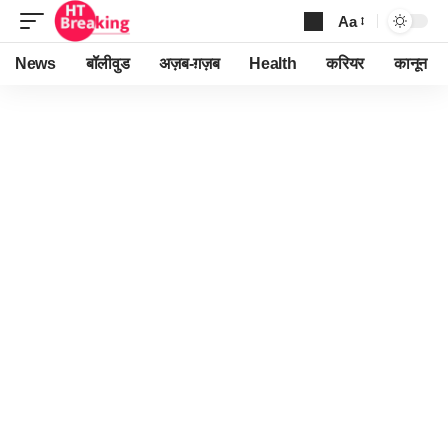
Aa
Font
Resizer
News
बॉलीवुड
अज़ब-ग़ज़ब
Health
करियर
कानून