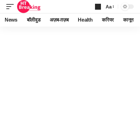
Aa
Font
Resizer
News
बॉलीवुड
अज़ब-ग़ज़ब
Health
करियर
कानून