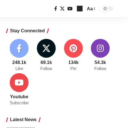
Aa
Font
Resizer
Stay Connected
248.1k
69.1k
134k
54.3k
Like
Follow
Pin
Follow
Youtube
Subscribe
Latest News