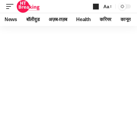
Aa
Font
Resizer
News
बॉलीवुड
अज़ब-ग़ज़ब
Health
करियर
कानून