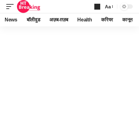
Aa
Font
Resizer
News
बॉलीवुड
अज़ब-ग़ज़ब
Health
करियर
कानून