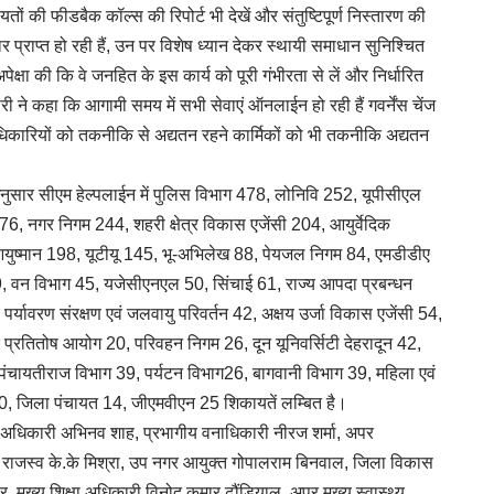
ों की फीडबैक कॉल्स की रिपोर्ट भी देखें और संतुष्टिपूर्ण निस्तारण की
बार प्राप्त हो रही हैं, उन पर विशेष ध्यान देकर स्थायी समाधान सुनिश्चित
क्षा की कि वे जनहित के इस कार्य को पूरी गंभीरता से लें और निर्धारित
री ने कहा कि आगामी समय में सभी सेवाएं ऑनलाईन हो रही हैं गवर्नेंस चेंज
े अधिकारियों को तकनीकि से अद्यतन रहने कार्मिकों को भी तकनीकि अद्यतन
अनुसार सीएम हेल्पलाईन में पुलिस विभाग 478, लोनिवि 252, यूपीसीएल
, नगर निगम 244, शहरी क्षेत्र विकास एजेंसी 204, आयुर्वेदिक
आयुष्मान 198, यूटीयू 145, भू-अभिलेख 88, पेयजल निगम 84, एमडीडीए
59, वन विभाग 45, यजेसीएनएल 50, सिंचाई 61, राज्य आपदा प्रबन्धन
पर्यावरण संरक्षण एवं जलवायु परिवर्तन 42, अक्षय उर्जा विकास एजेंसी 54,
द प्रतितोष आयोग 20, परिवहन निगम 26, दून यूनिवर्सिटी देहरादून 42,
पंचायतीराज विभाग 39, पर्यटन विभाग26, बागवानी विभाग 39, महिला एवं
, जिला पंचायत 14, जीएमवीएन 25 शिकायतें लम्बित है।
स अधिकारी अभिनव शाह, प्रभागीय वनाधिकारी नीरज शर्मा, अपर
ं राजस्व के.के मिश्रा, उप नगर आयुक्त गोपालराम बिनवाल, जिला विकास
 मुख्य शिक्षा अधिकारी विनोद कुमार ढौंडियाल, अपर मुख्य स्वास्थ्य