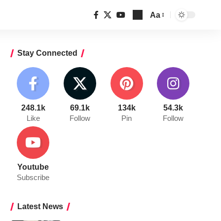
Aa
Font
Resizer
Stay Connected
248.1k
69.1k
134k
54.3k
Like
Follow
Pin
Follow
Youtube
Subscribe
Latest News