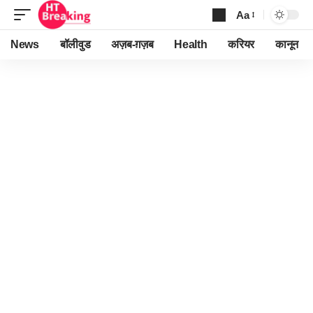
Aa
Font
Resizer
News
बॉलीवुड
अज़ब-ग़ज़ब
Health
करियर
कानून