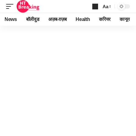
Aa
Font
Resizer
News
बॉलीवुड
अज़ब-ग़ज़ब
Health
करियर
कानून