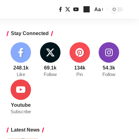
Aa
Font
Resizer
Stay Connected
248.1k
69.1k
134k
54.3k
Like
Follow
Pin
Follow
Youtube
Subscribe
Latest News