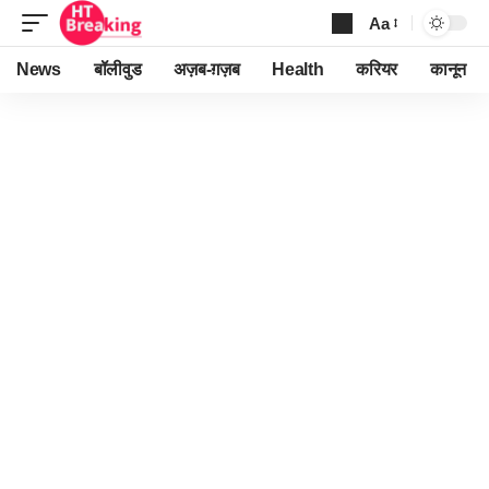
Aa
Font
Resizer
News
बॉलीवुड
अज़ब-ग़ज़ब
Health
करियर
कानून