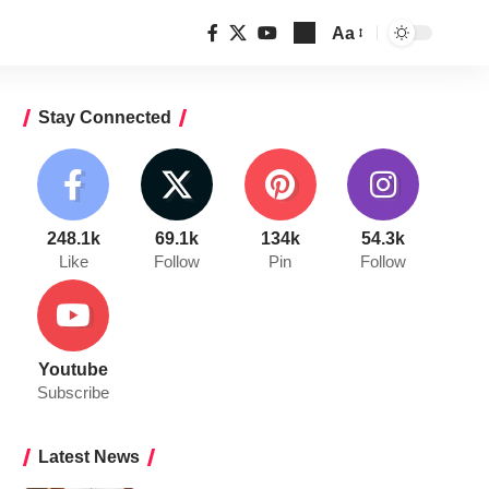
Aa
Font
Resizer
Stay Connected
248.1k
69.1k
134k
54.3k
Like
Follow
Pin
Follow
Youtube
Subscribe
Latest News