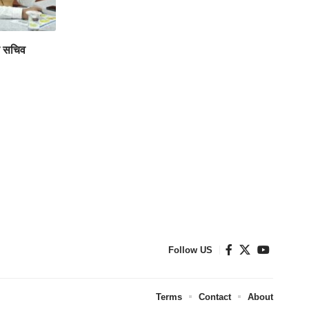
्य सचिव
Follow US
Terms
Contact
About