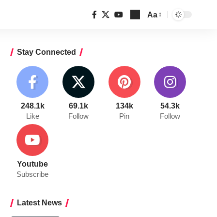
Aa
Font
Resizer
Stay Connected
248.1k
69.1k
134k
54.3k
Like
Follow
Pin
Follow
Youtube
Subscribe
Latest News