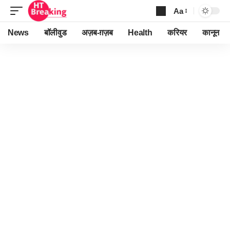
Aa
Font
Resizer
News
बॉलीवुड
अज़ब-ग़ज़ब
Health
करियर
कानून