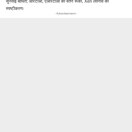
सुनवाई बाधित; आरटीओ, एआरटीओ का वेतन रूका, Xen लोनिवि का
स्पष्टीकरणः
- Advertisement -