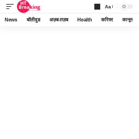
Aa
Font
Resizer
News
बॉलीवुड
अज़ब-ग़ज़ब
Health
करियर
कानून