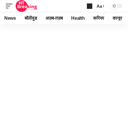
Aa
Font
Resizer
News
बॉलीवुड
अज़ब-ग़ज़ब
Health
करियर
कानून