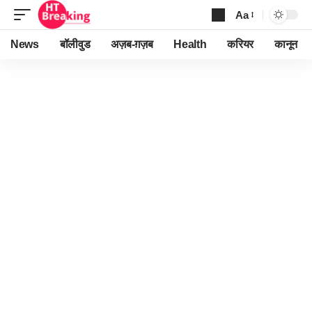
Aa
Font
Resizer
News
बॉलीवुड
अज़ब-ग़ज़ब
Health
करियर
कानून