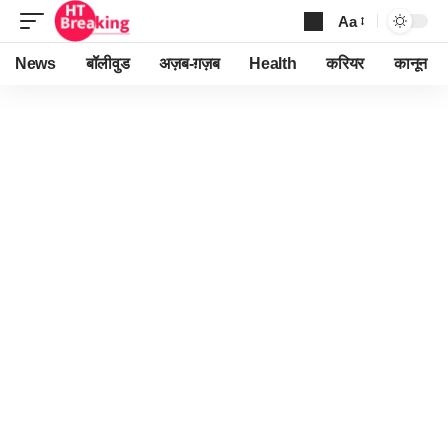
Aa
Font
Resizer
News
बॉलीवुड
अज़ब-ग़ज़ब
Health
करियर
कानून