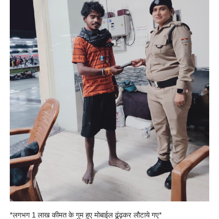
*लगभग 1 लाख कीमत के गुम हुए मोबाईल ढूंढ़कर लौटाये गए*