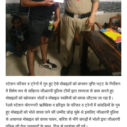
स्टेशन परिसर व ट्रेनों में गुम हुए ऐसे मोबाइलों को कप्तान तृप्ति भट्ट के निर्देशन
में विशेष रूप से सक्रिय जीआरपी पुलिस टीमों द्वारा तत्परता से काम करते हुए
मोबाइलों को खोजकर भोलों व मोबाइल स्वामियों को वापस लौटाया जा रहा है।
रेलवे स्टेशन योगनगरी ऋषिकेश व हरिद्वार के परिसर व ट्रेनों में कांवङियों के गुम
हुए मोबाइलों को भोले वापस पाने की उम्मीद छोड़ चुके थे इसलिए जीआरपी पुलिस
से अचानक मोबाइल को वापस पाकर, बारिश से भीगे कपड़ों में भोलों द्वारा जीआरपी
पुलिस की तेज जयकारों के साथ, दिल से प्रशंसा की गई।