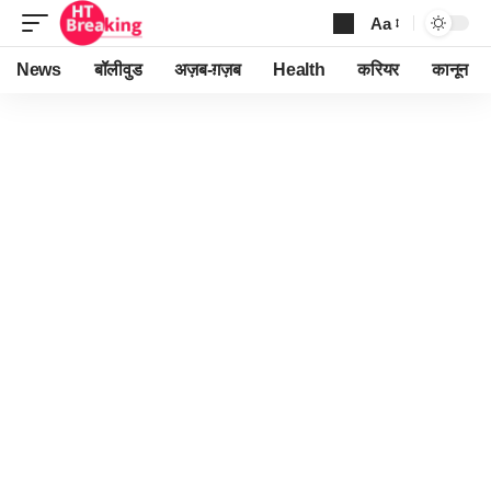
Aa
Font
Resizer
News
बॉलीवुड
अज़ब-ग़ज़ब
Health
करियर
कानून