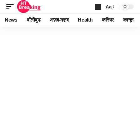
Aa
Font
Resizer
News
बॉलीवुड
अज़ब-ग़ज़ब
Health
करियर
कानून