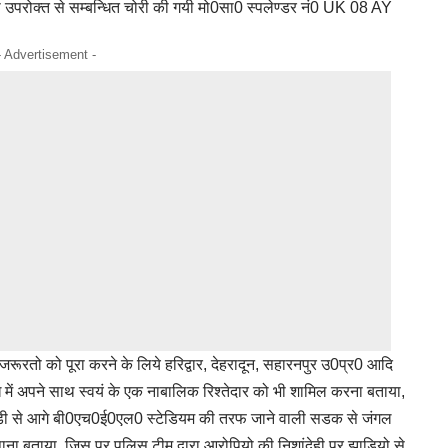
दमा उपरोक्त से सम्बन्धित चोरी की गयी मो0सा0 स्पलेण्डर नं0 UK 08 AY
- Advertisement -
 जरूरतो को पूरा करने के लिये हरिद्वार, देहरादून, सहारनपुर उ0प्र0 आदि
ाध में अपने साथ स्वयं के एक नाबालिक रिश्तेदार को भी शामिल करना बताया,
िबडी से आगे बी0एच0ई0एल0 स्टेडियम की तरफ जाने वाली सडक से जंगल
ाना बताया, जिस पर पुलिस टीम द्वारा आरोपियो की निशांदेही पर झाडियो से