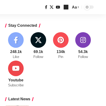
Aa
Font
Resizer
Stay Connected
248.1k
69.1k
134k
54.3k
Like
Follow
Pin
Follow
Youtube
Subscribe
Latest News