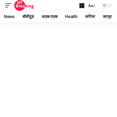
Aa
Font
Resizer
News
बॉलीवुड
अज़ब-ग़ज़ब
Health
करियर
कानून