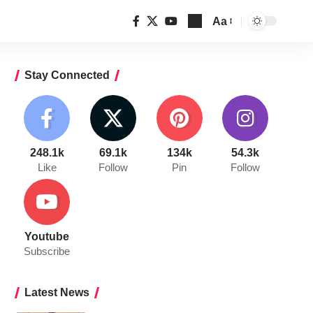
Aa
Font
Resizer
Stay Connected
248.1k
69.1k
134k
54.3k
Like
Follow
Pin
Follow
Youtube
Subscribe
Latest News