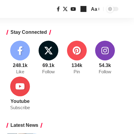
Aa
Font
Resizer
Stay Connected
248.1k
69.1k
134k
54.3k
Like
Follow
Pin
Follow
Youtube
Subscribe
Latest News