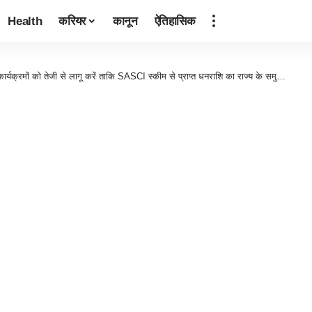
Health
करियर
कानून
ऐतिहासिक
को तेजी से लागू करें ताकि SASCI स्कीम से प्राप्त धनराशि का राज्य के समुचित विकास में उपयोग किया जा सके: मुख्य सचिव