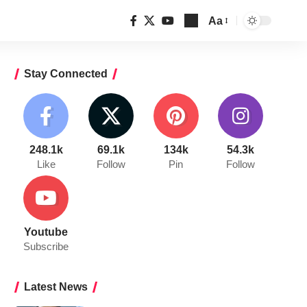
Aa
Font
Resizer
Stay Connected
248.1k
69.1k
134k
54.3k
Like
Follow
Pin
Follow
Youtube
Subscribe
Latest News