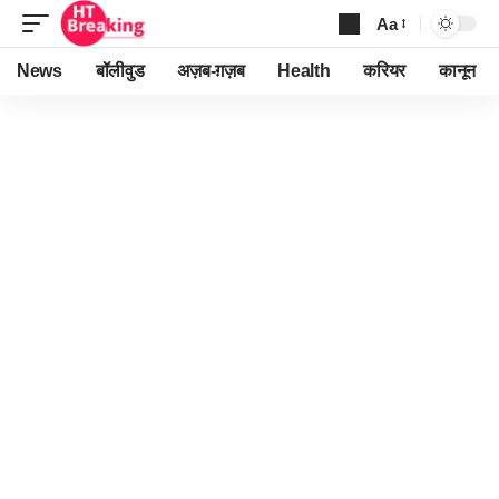
Aa
Font
Resizer
News
बॉलीवुड
अज़ब-ग़ज़ब
Health
करियर
कानून