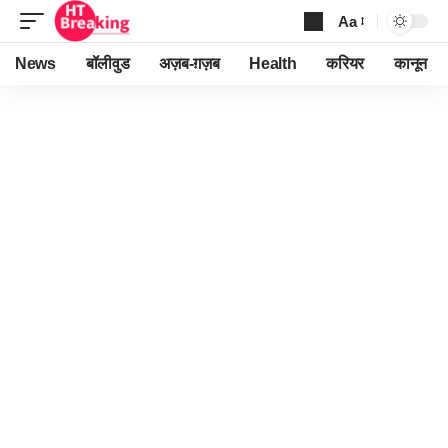
Aa
Font
Resizer
News
बॉलीवुड
अज़ब-ग़ज़ब
Health
करियर
कानून