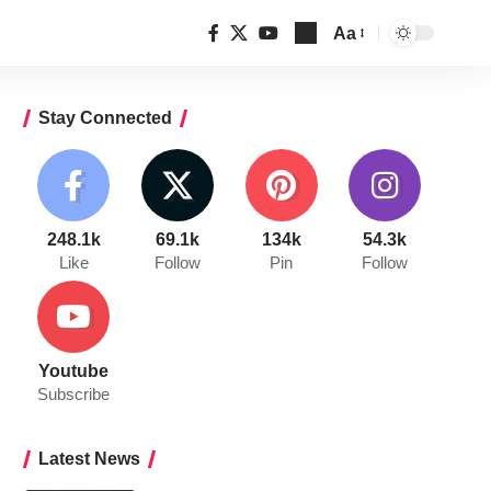
Aa
Font
Resizer
Stay Connected
248.1k
69.1k
134k
54.3k
Like
Follow
Pin
Follow
Youtube
Subscribe
Latest News