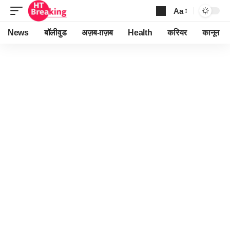
Aa
Font
Resizer
News
बॉलीवुड
अज़ब-ग़ज़ब
Health
करियर
कानून