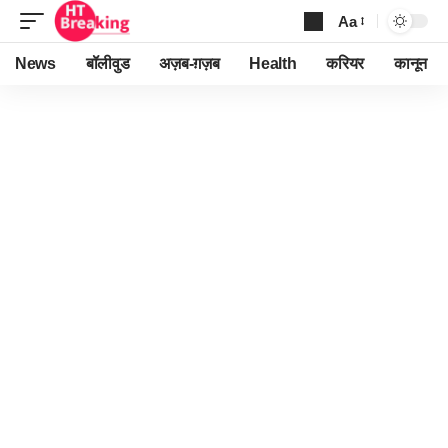
Aa
Font
Resizer
News
बॉलीवुड
अज़ब-ग़ज़ब
Health
करियर
कानून