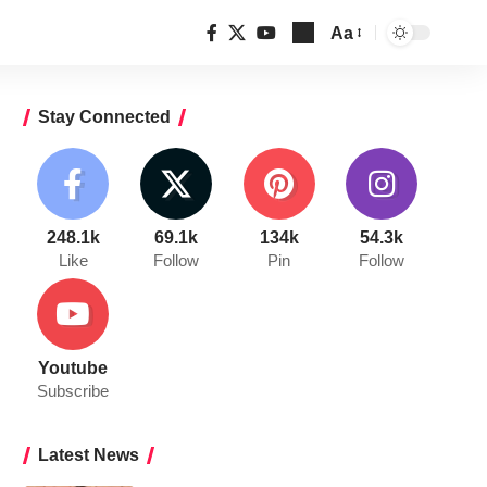
Aa
Font
Resizer
Stay Connected
248.1k
69.1k
134k
54.3k
Like
Follow
Pin
Follow
Youtube
Subscribe
Latest News