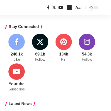
Aa
Font
Resizer
Stay Connected
248.1k
69.1k
134k
54.3k
Like
Follow
Pin
Follow
Youtube
Subscribe
Latest News