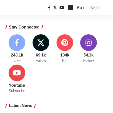
Aa
Font
Resizer
Stay Connected
248.1k
69.1k
134k
54.3k
Like
Follow
Pin
Follow
Youtube
Subscribe
Latest News